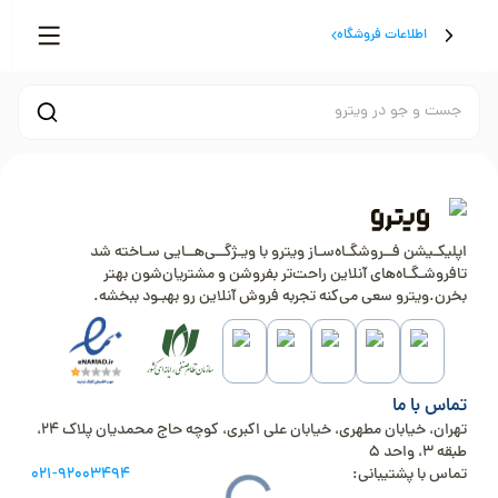
اطلاعات فروشگاه
جست و جو در ویترو
اپلیکـیشن فــروشگـاه‌سـاز ویترو با ویـژگــی‌هــایی سـاخته شد
تافروشـگـاه‌های آنلاین راحت‌تر بفروشن و مشتریان‌شون بهتر
بخرن.ویترو سعی می‌کنه تجربه فروش آنلاین رو بهبـود ببخشه.
تماس با ما
تهران، خیابان مطهری، خیابان علی اکبری، کوچه حاج محمدیان پلاک 24،
طبقه 3، واحد 5
تماس با پشتیبانی:
021-92003494