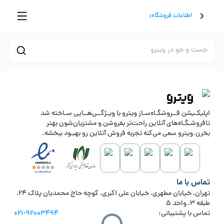
اطلاعات فروشگاه
جست و جو در ویترو
اپلیکـیشن فــروشگـاه‌سـاز ویترو با ویـژگــی‌هــایی سـاخته شد
تافروشـگـاه‌های آنلاین راحت‌تر بفروشن و مشتریان‌شون بهتر
بخرن.ویترو سعی می‌کنه تجربه فروش آنلاین رو بهبـود ببخشه.
تماس با ما
تهران، خیابان مطهری، خیابان علی اکبری، کوچه حاج محمدیان پلاک 24،
طبقه 3، واحد 5
تماس با پشتیبانی:
021-92003494