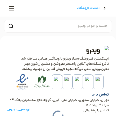
اطلاعات فروشگاه
جست و جو در ویترو
اپلیکـیشن فــروشگـاه‌سـاز ویترو با ویـژگــی‌هــایی سـاخته شد
تافروشـگـاه‌های آنلاین راحت‌تر بفروشن و مشتریان‌شون بهتر
بخرن.ویترو سعی می‌کنه تجربه فروش آنلاین رو بهبـود ببخشه.
تماس با ما
تهران، خیابان مطهری، خیابان علی اکبری، کوچه حاج محمدیان پلاک 24،
طبقه 3، واحد 5
تماس با پشتیبانی:
021-92003494