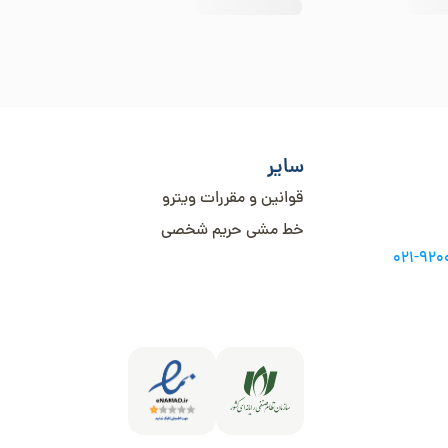
سایر
قوانین و مقررات ویترو
خط مشی حریم شخصی
021-92