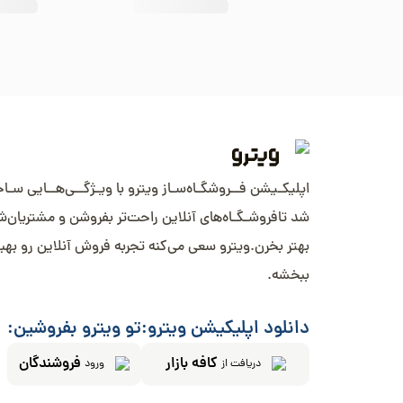
اپلیکـیشن فــروشگـاه‌سـاز ویترو با ویـژگــی‌هــایی سـا
شد تافروشـگـاه‌های آنلاین راحت‌تر بفروشن و مشتریان‌
بهتر بخرن.ویترو سعی می‌کنه تجربه فروش آنلاین رو بهب
ببخشه.
دانلود اپلیکیشن ویترو:
تو ویترو بفروشین:
کافه بازار
فروشندگان
دریافت از
ورود