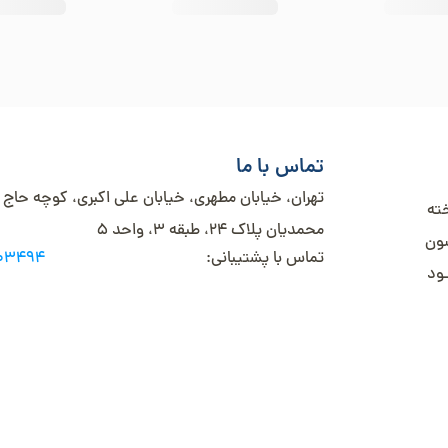
تماس با ما
تهران، خیابان مطهری، خیابان علی اکبری، کوچه حاج
خته
محمدیان پلاک 24، طبقه 3، واحد 5
شون
تماس با پشتیبانی:
003494
ـود