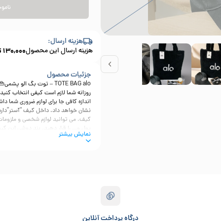
نامو
هزینه ارسال:
هزینه ارسال این محصول
130,000
ت
جزئیات محصول
TOTE BAG alo – توت بگ الو 
روزانه شما لازم است کیفی انتخاب کنید ک
اندازه کافی جا برای لوازم ضروری شما دا
نشان خواهد داد. داخل کیف “آستر”دار
کیف، می توانید لوازم شخصی و ملزومات 
نمایش بیشتر
🔺 ابعاد 44 × 17 × 
🔺 جنس کیف پشمی تدی (پلی اورتان مص
،سفید ، شامپاینی ، شتری ) ✅ ثبت سفا
essories.ir @dreamaccessories.ir
#مد #است
#اکسسوری_رویاء
درگاه پرداخت آنلاین