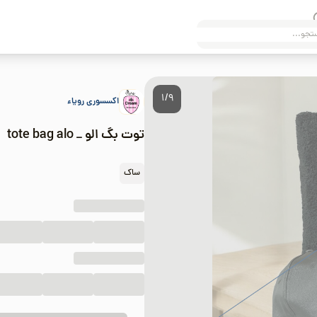
1/9
اکسسوری رویاء
توت بگ الو _ tote bag alo
ساک