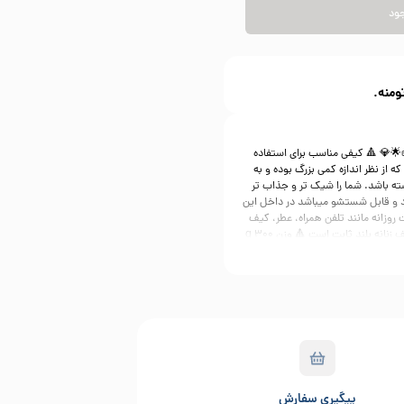
جود
ومنه.
پشمی👜🌟💎 🔺 کیفی مناسب برای استفاده
ه از نظر اندازه کمی بزرگ بوده و به
شته باشد. شما را شیک تر و جذاب تر
د و قابل شستشو میباشد در داخل این
روزانه مانند تلفن همراه، عطر، کیف
پول و… را قرار دهید. بند دوشی این کیف زنانه بلند ثابت است 🔺 وزن 300 g
46 cm 🔺 بندها قابلیت تنظیم ندارد 🔺 آستر دوزی دارد
نوعی) 🔺 دارای رنگیندی ( مشکی
رش دررسایت و دایرکت
www.dreamacc
www.dreamaccessories.ir #totebag #توت_بگ_الو #توت_بگ_الویوگا
ایل_زنانه #فشن #ترند #fashion #fashıonstyle
پیگیری سفارش