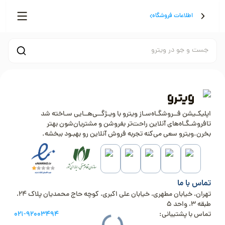
اطلاعات فروشگاه
جست و جو در ویترو
اپلیکـیشن فــروشگـاه‌سـاز ویترو با ویـژگــی‌هــایی سـاخته شد
تافروشـگـاه‌های آنلاین راحت‌تر بفروشن و مشتریان‌شون بهتر
بخرن.ویترو سعی می‌کنه تجربه فروش آنلاین رو بهبـود ببخشه.
تماس با ما
تهران، خیابان مطهری، خیابان علی اکبری، کوچه حاج محمدیان پلاک 24،
طبقه 3، واحد 5
تماس با پشتیبانی:
021-92003494