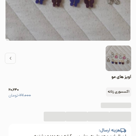
آویز های مو
20,240
اکسسوری زنانه
22,000
تومان
هزینه ارسال: