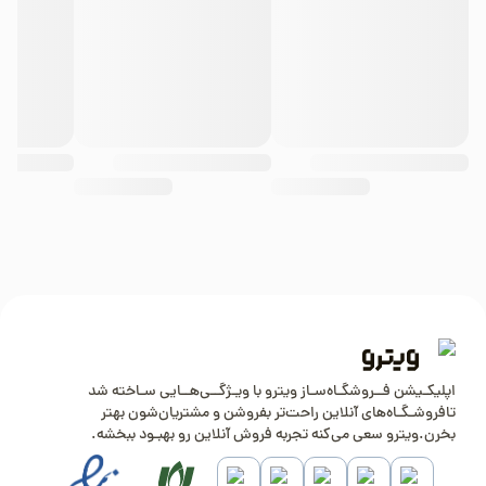
اپلیکـیشن فــروشگـاه‌سـاز ویترو با ویـژگــی‌هــایی سـاخته شد
تافروشـگـاه‌های آنلاین راحت‌تر بفروشن و مشتریان‌شون بهتر
بخرن.ویترو سعی می‌کنه تجربه فروش آنلاین رو بهبـود ببخشه.