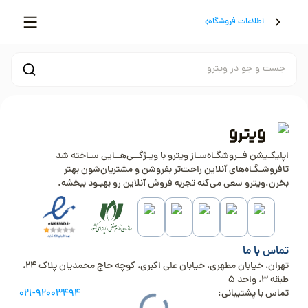
اطلاعات فروشگاه
جست و جو در ویترو
اپلیکـیشن فــروشگـاه‌سـاز ویترو با ویـژگــی‌هــایی سـاخته شد
تافروشـگـاه‌های آنلاین راحت‌تر بفروشن و مشتریان‌شون بهتر
بخرن.ویترو سعی می‌کنه تجربه فروش آنلاین رو بهبـود ببخشه.
تماس با ما
تهران، خیابان مطهری، خیابان علی اکبری، کوچه حاج محمدیان پلاک 24،
طبقه 3، واحد 5
تماس با پشتیبانی:
021-92003494