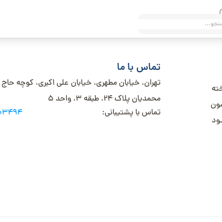
تماس با ما
تهران، خیابان مطهری، خیابان علی اکبری، کوچه حاج
خته
محمدیان پلاک 24، طبقه 3، واحد 5
شون
تماس با پشتیبانی:
003494
ـود