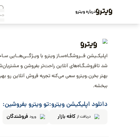
درباره ویترو
اپلیکـیشن فــروشگـاه‌سـاز ویترو با ویـژگــی‌هــایی سـا
شد تافروشـگـاه‌های آنلاین راحت‌تر بفروشن و مشتریان‌
بهتر بخرن.ویترو سعی می‌کنه تجربه فروش آنلاین رو بهب
ببخشه.
دانلود اپلیکیشن ویترو:
تو ویترو بفروشین:
کافه بازار
فروشندگان
دریافت از
ورود