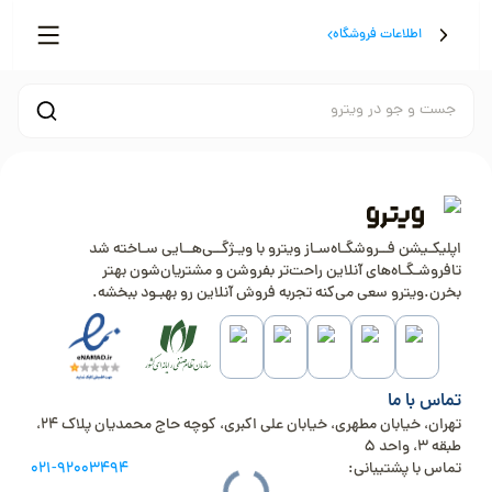
اطلاعات فروشگاه
جست و جو در ویترو
اپلیکـیشن فــروشگـاه‌سـاز ویترو با ویـژگــی‌هــایی سـاخته شد
تافروشـگـاه‌های آنلاین راحت‌تر بفروشن و مشتریان‌شون بهتر
بخرن.ویترو سعی می‌کنه تجربه فروش آنلاین رو بهبـود ببخشه.
تماس با ما
تهران، خیابان مطهری، خیابان علی اکبری، کوچه حاج محمدیان پلاک 24،
طبقه 3، واحد 5
تماس با پشتیبانی:
021-92003494