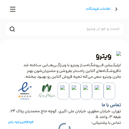
اطلاعات فروشگاه
جست و جو در ویترو
اپلیکـیشن فــروشگـاه‌سـاز ویترو با ویـژگــی‌هــایی سـاخته شد
تافروشـگـاه‌های آنلاین راحت‌تر بفروشن و مشتریان‌شون بهتر
بخرن.ویترو سعی می‌کنه تجربه فروش آنلاین رو بهبـود ببخشه.
تماس با ما
تهران، خیابان مطهری، خیابان علی اکبری، کوچه حاج محمدیان پلاک 24،
طبقه 3، واحد 5
تماس با پشتیبانی:
021-92003494