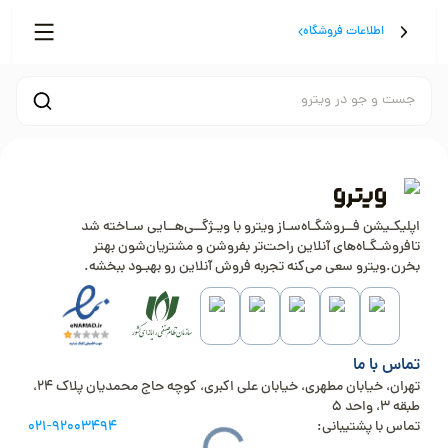
اطلاعات فروشگاه
جست و جو در ویترو
اپلیکـیشن فــروشگـاه‌سـاز ویترو با ویـژگــی‌هــایی سـاخته شد
تافروشـگـاه‌های آنلاین راحت‌تر بفروشن و مشتریان‌شون بهتر
بخرن.ویترو سعی می‌کنه تجربه فروش آنلاین رو بهبـود ببخشه.
تماس با ما
تهران، خیابان مطهری، خیابان علی اکبری، کوچه حاج محمدیان پلاک 24،
طبقه 3، واحد 5
تماس با پشتیبانی:
021-92003494