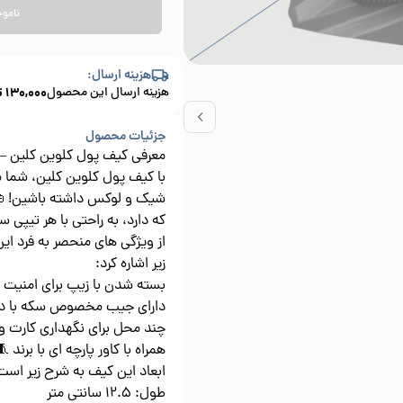
وجود
هزینه ارسال:
.
130,000
هزینه ارسال این محصول
جزئیات محصول
عرفی کیف پول کلوین کلین – Calvin Klein
 شما می تونین همواره استایلی
 این کیف با طراحی ساده ای
 راحتی با هر تیپی ست می شود.
د این محصول می توان به موارد
زیر اشاره کرد:
ن با زیپ برای امنیت بیشتر 🔒
خصوص سکه با دکمه فشاری 💰
ی نگهداری کارت و اسکناس 🏦
مراه با کاور پارچه ای با برند 🧵
بعاد این کیف به شرح زیر است:
طول: 12.5 سانتی متر