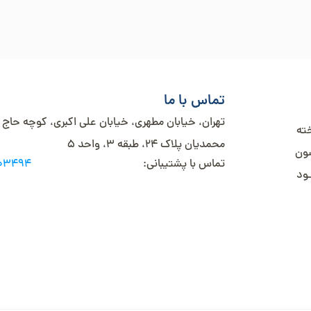
تماس با ما
تهران، خیابان مطهری، خیابان علی اکبری، کوچه حاج
خته
محمدیان پلاک 24، طبقه 3، واحد 5
شون
تماس با پشتیبانی:
003494
ـود