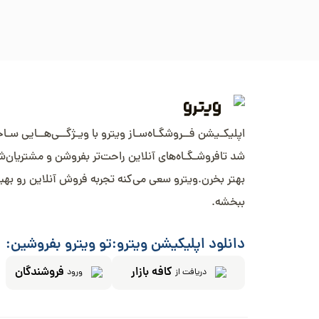
اپلیکـیشن فــروشگـاه‌سـاز ویترو با ویـژگــی‌هــایی سـا
شد تافروشـگـاه‌های آنلاین راحت‌تر بفروشن و مشتریان‌
بهتر بخرن.ویترو سعی می‌کنه تجربه فروش آنلاین رو بهب
ببخشه.
دانلود اپلیکیشن ویترو:
تو ویترو بفروشین:
کافه بازار
فروشندگان
دریافت از
ورود