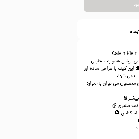
نام
تومنه
م
با کیف پول کلوین کلین،
شیک و لوکس داشته باشین! 
که دارد، به
از ویژگی های منحصر به فر
بسته شد
دارای جیب م
چند محل برا
ه
ا