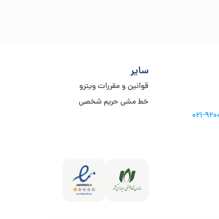
سایر
قوانین و مقررات ویترو
خط مشی حریم شخصی
021-92