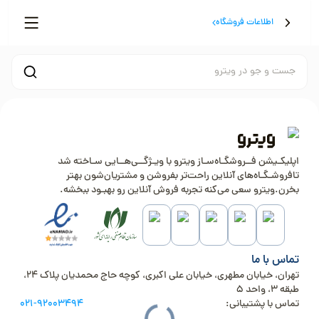
اطلاعات فروشگاه
جست و جو در ویترو
اپلیکـیشن فــروشگـاه‌سـاز ویترو با ویـژگــی‌هــایی سـاخته شد
تافروشـگـاه‌های آنلاین راحت‌تر بفروشن و مشتریان‌شون بهتر
بخرن.ویترو سعی می‌کنه تجربه فروش آنلاین رو بهبـود ببخشه.
تماس با ما
تهران، خیابان مطهری، خیابان علی اکبری، کوچه حاج محمدیان پلاک 24،
طبقه 3، واحد 5
تماس با پشتیبانی:
021-92003494