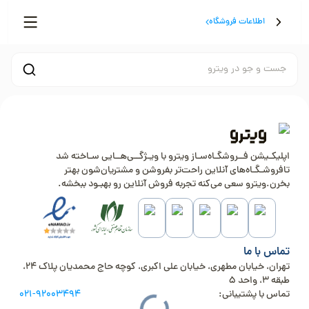
اطلاعات فروشگاه
جست و جو در ویترو
اپلیکـیشن فــروشگـاه‌سـاز ویترو با ویـژگــی‌هــایی سـاخته شد
تافروشـگـاه‌های آنلاین راحت‌تر بفروشن و مشتریان‌شون بهتر
بخرن.ویترو سعی می‌کنه تجربه فروش آنلاین رو بهبـود ببخشه.
تماس با ما
تهران، خیابان مطهری، خیابان علی اکبری، کوچه حاج محمدیان پلاک 24،
طبقه 3، واحد 5
تماس با پشتیبانی:
021-92003494