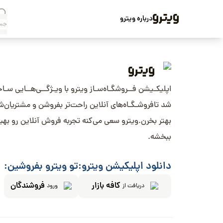
درباره ویترو
اپلیکـیشن فــروشگـاه‌سـاز ویترو با ویـژگــی‌هــایی سـا
شد تافروشـگـاه‌های آنلاین راحت‌تر بفروشن و مشتریان‌
بهتر بخرن.ویترو سعی می‌کنه تجربه فروش آنلاین رو بهب
ببخشه.
دانلود اپلیکیشن ویترو:
تو ویترو بفروشین:
کافه بازار
فروشندگان
دریافت از
ورود