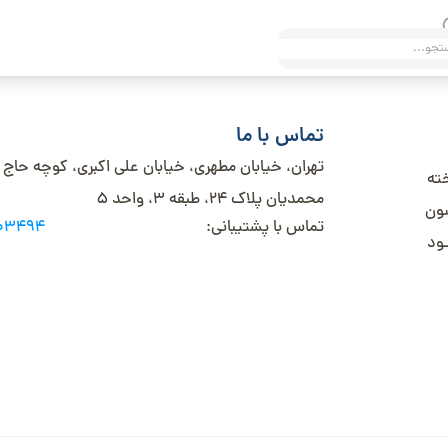
تماس با ما
تهران، خیابان مطهری، خیابان علی اکبری، کوچه حاج
خته
محمدیان پلاک 24، طبقه 3، واحد 5
شون
تماس با پشتیبانی:
003494
ـود